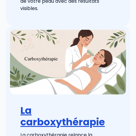
de votre peau avec des résultats
visibles.
La
carboxythérapie
La carboxythérapie relance la