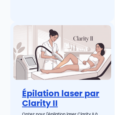
Épilation laser par
Clarity II
Optez pour l'épilation laser Clarity II à