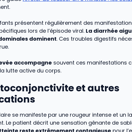
ent.
nfants présentent régulièrement des manifestatio
pécifiques lors de l’épisode viral.
La diarrhée aigu
dominales dominent
. Ces troubles digestifs néce
rue.
élevée accompagne
souvent ces manifestations cli
a lutte active du corps.
toconjonctivite et autres
cations
laire se manifeste par une rougeur intense et un 
t. Le patient décrit une sensation gênante de sabl
tteinte reste extrêmement contagieuse
pour l’