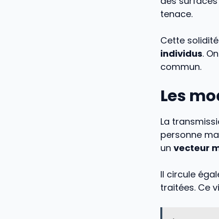
des surfaces 
tenace.
Cette solidit
individus
. O
commun.
Les mo
La transmissi
personne mal
un
vecteur 
Il circule ég
traitées. Ce v