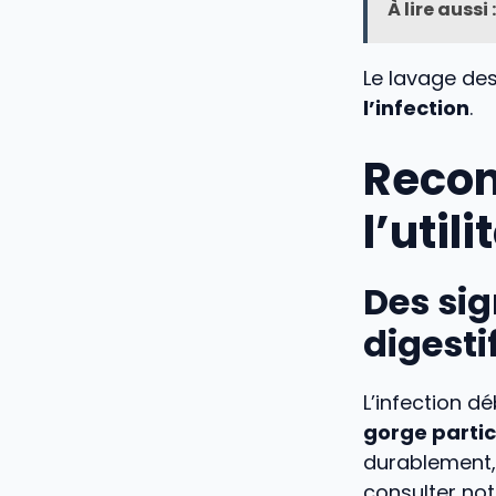
À lire aussi :
Le lavage des
l’infection
.
Recon
l’util
Des sig
digesti
L’infection 
gorge partic
durablement,
consulter no