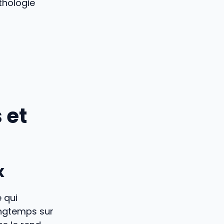
athologie
 et
x
e qui
ongtemps sur