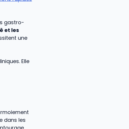
ns gastro-
ë et les
ssitent une
niques. Elle
larmoiement
e dans les
entourage.