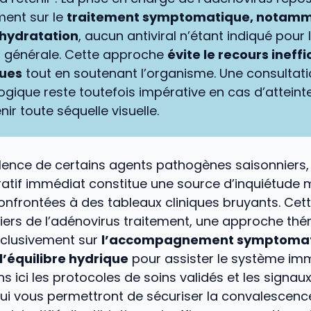
ment sur le
traitement symptomatique, notamm
’hydratation
, aucun antiviral n’étant indiqué pour 
n générale. Cette approche
évite le recours ineff
ques
tout en soutenant l’organisme. Une consultat
gique reste toutefois impérative en cas d’atteinte
ir toute séquelle visuelle.
ulence de certains agents pathogènes saisonniers,
ratif immédiat constitue une source d’inquiétude 
confrontées à des tableaux cliniques bruyants. Cet
liers de l’adénovirus traitement, une approche th
xclusivement sur
l’accompagnement symptomati
l’équilibre hydrique
pour assister le système imm
ns ici les protocoles de soins validés et les signau
ui vous permettront de sécuriser la convalescenc