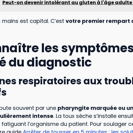
Peut-on devenir intolérant au gluten à l'âge adulte
 mains est capital. C’est
votre premier rempart 
naître les symptômes
ité du diagnostic
nes respiratoires aux troub
fs
débute souvent par une
pharyngite marquée ou un
ulièrement intense
. La toux sèche s’installe ensui
 fatiguant l’organisme du patient. Pour soulager
tre guide
Arrêter de tousser en 5 minutes : les solu