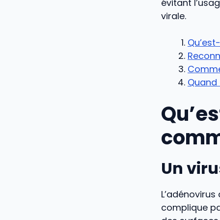
évitant l’usag
virale.
Qu’est
Reconna
Commen
Quand s
Qu’es
comme
Un viru
L’adénovirus
complique par