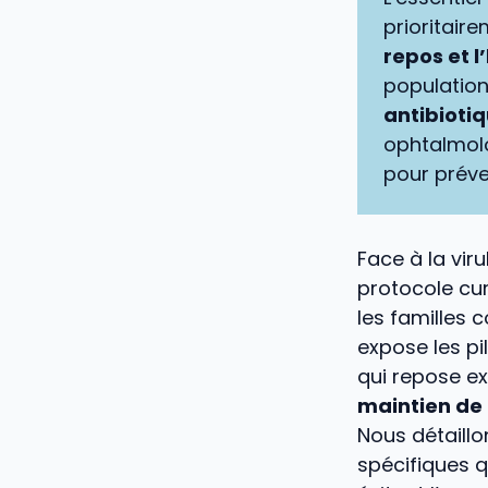
prioritaire
repos et l
populatio
antibioti
ophtalmolo
pour préven
Face à la vir
protocole cu
les familles 
expose les pi
qui repose e
maintien de 
Nous détaillo
spécifiques q