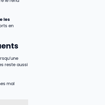
re le rend
e les
orts en
uents
orsqu’une
s reste aussi
ines mal