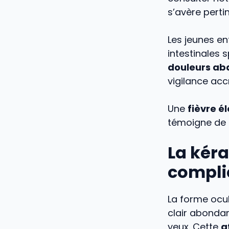
s’avère pertin
Les jeunes e
intestinales s
douleurs ab
vigilance acc
Une
fièvre 
témoigne de l
La kéra
compli
La forme ocu
clair abondan
yeux. Cette
a