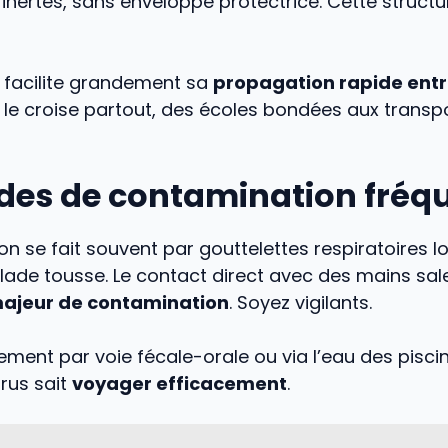
inertes, sans enveloppe protectrice. Cette structu
é facilite grandement sa
propagation rapide entr
n le croise partout, des écoles bondées aux transp
des de contamination fréq
on se fait souvent par gouttelettes respiratoires l
ade tousse. Le contact direct avec des mains sale
majeur de contamination
. Soyez vigilants.
alement par voie fécale-orale ou via l’eau des pisc
irus sait
voyager efficacement
.