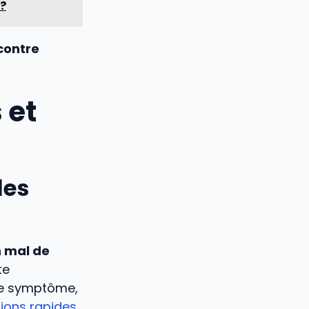
 ?
contre
 et
les
 mal de
te
 ce symptôme,
tions rapides