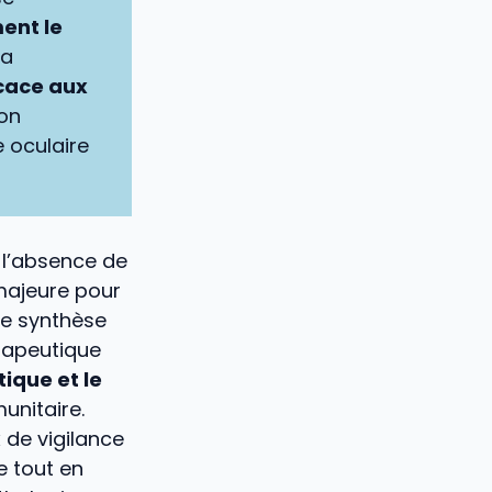
ent le
la
icace aux
ion
 oculaire
 l’absence de
majeure pour
te synthèse
érapeutique
que et le
unitaire.
x de vigilance
e tout en