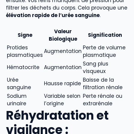
ensuite. Vos reins manquent de pression pour
filtrer les déchets du corps. Cela provoque une
élévation rapide de l’urée sanguine
.
Valeur
Signe
Signification
Biologique
Protides
Perte de volume
Augmentation
plasmatiques
plasmatique
Sang plus
Hématocrite
Augmentation
visqueux
Urée
Baisse de la
Hausse rapide
sanguine
filtration rénale
Sodium
Variable selon
Perte rénale ou
urinaire
l’origine
extrarénale
Réhydratation et
vigilance :