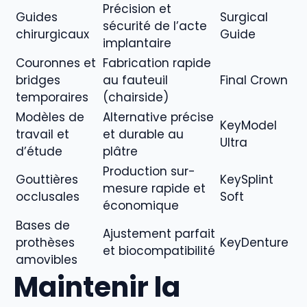
Précision et
Guides
Surgical
sécurité de l’acte
chirurgicaux
Guide
implantaire
Couronnes et
Fabrication rapide
bridges
au fauteuil
Final Crown
temporaires
(chairside)
Modèles de
Alternative précise
KeyModel
travail et
et durable au
Ultra
d’étude
plâtre
Production sur-
Gouttières
KeySplint
mesure rapide et
occlusales
Soft
économique
Bases de
Ajustement parfait
prothèses
KeyDenture
et biocompatibilité
amovibles
Maintenir la