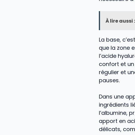
À lire aussi :
La base, c’es
que la zone e
l’acide hyalu
confort et un
régulier et un
pauses.
Dans une appr
ingrédients l
l’albumine, p
apport en aci
délicats, com