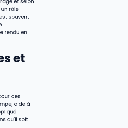
airage et selon
 un rôle
 est souvent
e
le rendu en
es et
tour des
empe, aide à
ppliqué
s qu’il soit