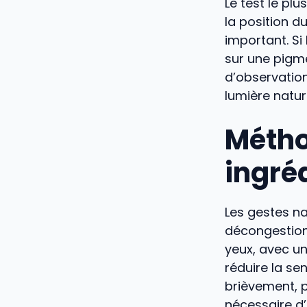
Le test le plu
la position d
important. Si
sur une pigme
d’observatio
lumière nature
Métho
ingréd
Les gestes nat
décongestion
yeux, avec u
réduire la se
brièvement, pe
nécessaire d’