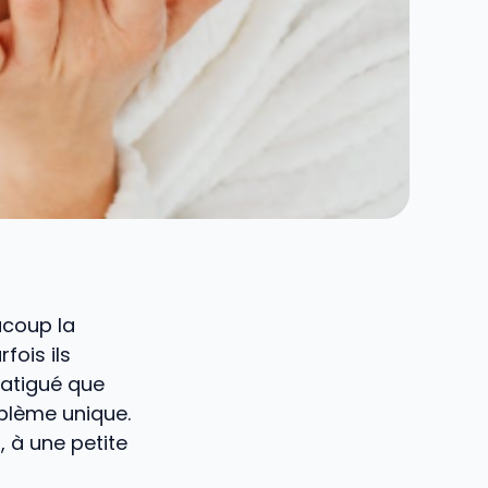
ucoup la
fois ils
 fatigué que
roblème unique.
, à une petite