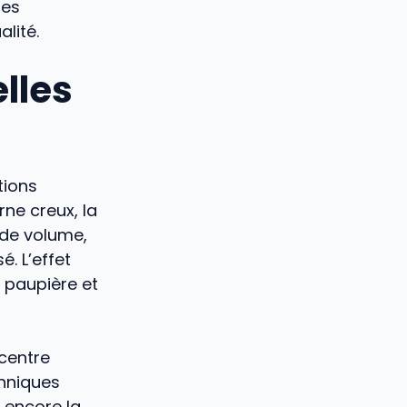
ies
lité.
lles
tions
ne creux, la
 de volume,
é. L’effet
la paupière et
ncentre
chniques
s encore la