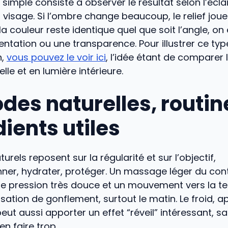
s simple consiste à observer le résultat selon l’écl
u visage. Si l’ombre change beaucoup, le relief joue
 la couleur reste identique quel que soit l’angle, on
ntation ou une transparence. Pour illustrer ce typ
n,
vous pouvez le voir ici
, l’idée étant de comparer 
lle et en lumière intérieure.
des naturelles, routin
ients utiles
urels reposent sur la régularité et sur l’objectif,
ner, hydrater, protéger. Un massage léger du con
ne pression très douce et un mouvement vers la t
nsation de gonflement, surtout le matin. Le froid, a
ut aussi apporter un effet “réveil” intéressant, san
en faire trop.