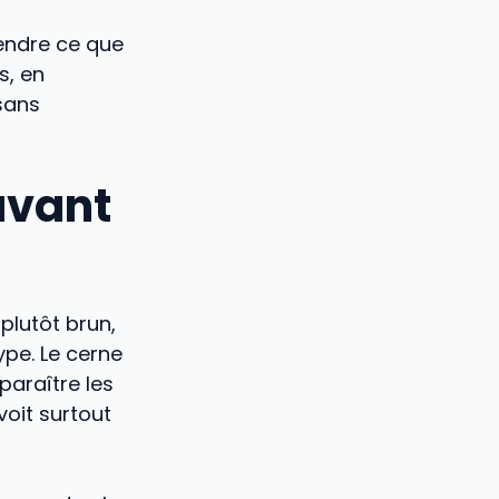
rendre ce que
s, en
sans
 avant
plutôt brun,
ype. Le cerne
pparaître les
voit surtout