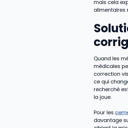
mais cela exp
alimentaires 
Solut
corri
Quand les mét
médicales pe
correction vi
ce qui change 
recherché est 
la joue.
Pour les
cern
davantage sur
ciblent la mi