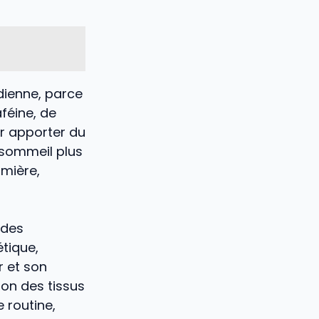
dienne, parce
aféine, de
ur apporter du
n sommeil plus
umière,
 des
étique,
r et son
ion des tissus
 routine,